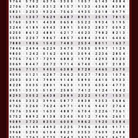
9
7
6
4
1
5
7
0
2
2
6
3
7
6
4
3
3
0
0
0
1
0
5
7
3
6
1
4
3
7
4
0
8
4
3
2
7
0
6
6
7
6
8
3
2
0
3
1
2
3
8
1
5
7
3
9
1
3
3
6
4
3
6
8
5
8
3
8
8
7
5
8
3
1
4
3
2
5
3
8
9
3
2
4
6
7
5
6
3
9
4
9
3
5
8
3
0
1
8
9
0
9
7
9
7
1
1
6
0
6
1
3
0
7
7
9
6
2
9
2
6
4
8
7
6
8
9
3
1
4
2
5
1
9
1
7
8
1
5
6
5
7
6
0
6
5
3
9
1
1
4
4
3
8
2
0
6
5
8
4
5
5
2
2
4
9
9
3
4
7
5
1
9
5
5
3
2
4
4
8
4
1
8
9
8
6
9
4
3
7
3
8
9
1
1
5
0
0
3
3
2
8
3
7
1
0
0
9
2
2
0
2
5
0
5
8
6
1
2
3
4
8
8
1
9
6
2
1
7
8
4
0
2
3
5
7
9
8
2
1
8
2
1
3
4
3
5
5
9
5
2
2
0
7
7
9
8
6
7
4
4
8
5
7
3
6
0
8
4
3
3
9
4
1
5
6
4
0
6
6
7
8
8
0
8
1
8
3
6
9
1
5
4
2
6
7
4
8
3
2
2
5
3
4
7
8
0
1
1
2
1
6
3
7
1
7
8
4
6
1
2
4
9
4
4
6
2
2
9
2
3
4
7
0
7
7
0
5
5
1
5
9
9
7
7
1
1
2
9
2
9
8
0
0
0
1
2
4
2
6
0
1
6
2
8
6
9
5
0
5
3
0
9
4
4
2
2
3
6
9
2
8
5
4
9
9
7
5
6
2
7
6
1
7
8
7
2
9
9
9
6
8
8
2
1
1
9
7
8
6
4
2
9
3
3
8
3
2
0
2
3
0
6
9
6
8
4
4
7
2
2
0
7
2
9
9
7
1
4
5
6
7
4
0
4
1
4
0
7
7
2
1
8
3
2
2
9
6
6
3
7
1
0
1
1
9
4
5
0
5
6
3
8
8
7
8
7
2
8
1
4
4
6
5
2
2
6
7
0
7
9
5
9
0
9
0
1
2
1
3
6
2
8
7
6
3
6
6
2
8
5
0
2
7
9
7
8
3
0
3
1
0
7
6
4
2
5
0
3
3
0
3
1
4
5
7
9
8
9
8
9
1
4
8
3
5
8
9
0
9
4
4
1
0
1
5
9
3
3
6
8
2
2
8
1
3
0
3
5
8
2
8
0
1
1
9
6
3
0
3
1
3
9
3
3
6
3
5
4
9
4
7
7
3
1
0
9
5
1
6
3
3
1
5
6
5
1
8
7
6
2
5
8
5
4
7
4
1
2
3
4
1
2
4
6
1
8
4
2
6
8
2
9
3
3
3
0
5
2
7
6
4
3
8
2
2
0
8
9
8
2
3
2
2
4
9
1
4
7
2
1
5
3
1
4
0
9
4
6
1
3
3
5
2
7
3
9
9
6
6
5
8
7
7
5
0
8
3
8
2
9
3
5
3
8
5
6
8
6
5
0
7
6
3
9
3
2
6
0
6
7
6
2
4
6
6
9
7
1
8
4
9
1
6
7
9
4
4
7
2
2
7
6
4
1
7
0
7
6
4
3
5
4
0
4
1
6
3
0
3
4
8
8
7
6
6
7
0
4
4
3
2
2
6
8
7
3
6
1
7
5
7
5
2
7
8
8
9
2
2
8
1
3
8
2
0
3
4
0
4
9
0
1
2
3
7
4
9
6
6
2
6
0
1
1
9
0
8
9
8
3
7
2
3
5
8
3
5
0
5
6
0
0
8
8
9
8
6
2
8
1
9
2
0
2
5
0
8
4
3
3
6
0
5
5
9
1
4
9
4
4
4
9
2
2
0
2
2
5
7
7
9
5
6
2
8
0
4
0
4
9
1
7
1
8
3
9
6
8
5
5
2
9
0
9
6
1
0
4
4
8
0
2
9
2
0
3
5
3
8
7
6
0
9
9
2
4
8
8
7
3
5
2
0
2
7
2
6
2
8
0
7
2
5
7
2
4
4
2
6
3
9
3
5
8
5
2
6
7
4
9
6
7
0
7