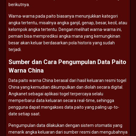
berikutnya.
Warna-
warna
pada
paito
biasanya
menunjukkan
kategori
angka
tertentu,
misalnya
angka
ganjil,
genap,
besar,
kecil,
atau
kelompok
angka
tertentu.
Dengan
melihat
warna-
warna
ini,
pemain
bisa
memprediksi
angka
mana
yang
kemungkinan
besar
akan
keluar
berdasarkan
pola
historis
yang
sudah
terjadi.
Sumber
dan
Cara
Pengumpulan
Data
Paito
Warna
China
Data
paito
warna
China
berasal
dari
hasil
keluaran
resmi
togel
China
yang
kemudian
dikumpulkan
dan
diolah
secara
digital.
Angkanet
sebagai
aplikasi
togel
terpercaya
selalu
memperbarui
data
keluaran
secara
real-
time,
sehingga
pengguna
dapat
mengakses
data
paito
yang
paling
up-
to-
date
setiap
saat.
Pengumpulan
data
dilakukan
dengan
sistem
otomatis
yang
menarik
angka
keluaran
dari
sumber
resmi
dan
mengubahnya