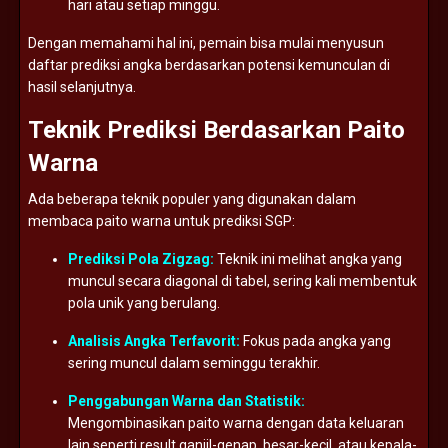
hari
atau
setiap
minggu.
Dengan
memahami
hal
ini,
pemain
bisa
mulai
menyusun
daftar
prediksi
angka
berdasarkan
potensi
kemunculan
di
hasil
selanjutnya.
Teknik
Prediksi
Berdasarkan
Paito
Warna
Ada
beberapa
teknik
populer
yang
digunakan
dalam
membaca
paito
warna
untuk
prediksi
SGP:
Prediksi
Pola
Zigzag:
Teknik
ini
melihat
angka
yang
muncul
secara
diagonal
di
tabel,
sering
kali
membentuk
pola
unik
yang
berulang.
Analisis
Angka
Terfavorit:
Fokus
pada
angka
yang
sering
muncul
dalam
seminggu
terakhir.
Penggabungan
Warna
dan
Statistik:
Mengombinasikan
paito
warna
dengan
data
keluaran
lain
seperti
result
ganjil-
genap,
besar-
kecil,
atau
kepala-