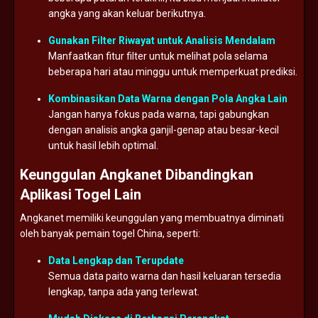
angka
yang
akan
keluar
berikutnya.
Gunakan
Filter
Riwayat
untuk
Analisis
Mendalam
Manfaatkan
fitur
filter
untuk
melihat
pola
selama
beberapa
hari
atau
minggu
untuk
memperkuat
prediksi.
Kombinasikan
Data
Warna
dengan
Pola
Angka
Lain
Jangan
hanya
fokus
pada
warna,
tapi
gabungkan
dengan
analisis
angka
ganjil-
genap
atau
besar-
kecil
untuk
hasil
lebih
optimal.
Keunggulan
Angkanet
Dibandingkan
Aplikasi
Togel
Lain
Angkanet
memiliki
keunggulan
yang
membuatnya
diminati
oleh
banyak
pemain
togel
China,
seperti:
Data
Lengkap
dan
Terupdate
Semua
data
paito
warna
dan
hasil
keluaran
tersedia
lengkap,
tanpa
ada
yang
terlewat.