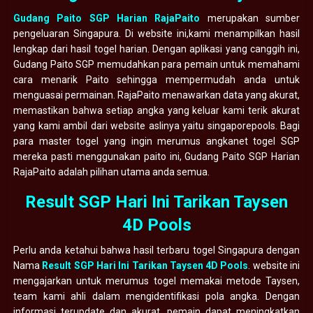
Gudang Paito SGP Harian RajaPaito
merupakan sumber
pengeluaran Singapura. Di website ini,kami menampilkan hasil
lengkap dari hasil togel harian. Dengan aplikasi yang canggih ini,
Gudang Paito SGP memudahkan para pemain untuk memahami
cara menarik Paito sehingga mempermudah anda untuk
menguasai permainan. RajaPaito menawarkan data yang akurat,
memastikan bahwa setiap angka yang keluar kami terik akurat
yang kami ambil dari website aslinya yaitu singaporepools. Bagi
para master togel yang ingin merumus angkanet togel SGP
mereka pasti menggunakan paito ini, Gudang Paito SGP Harian
RajaPaito adalah pilihan utama anda semua.
Result SGP Hari Ini Tarikan Taysen
4D Pools
Perlu anda ketahui bahwa hasil terbaru togel Singapura dengan
Nama
Result SGP Hari Ini Tarikan Taysen 4D Pools
. website ini
mengajarkan untuk merumus togel memakai metode Taysen,
team kami ahli dalam mengidentifikasi pola angka. Dengan
informasi terupdate dan akurat, pemain dapat meningkatkan