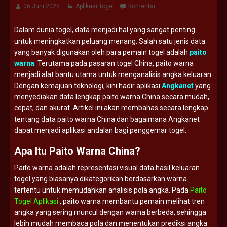
06 Juni 2025
Aplikasi Togel
Komentar
Dalam
dunia
togel,
data
menjadi
hal
yang
sangat
penting
untuk
meningkatkan
peluang
menang.
Salah
satu
jenis
data
yang
banyak
digunakan
oleh
para
pemain
togel
adalah
paito
warna
.
Terutama
pada
pasaran
togel
China,
paito
warna
menjadi
alat
bantu
utama
untuk
menganalisis
angka
keluaran.
Dengan
kemajuan
teknologi,
kini
hadir
aplikasi
Angkanet
yang
menyediakan
data
lengkap
paito
warna
China
secara
mudah,
cepat,
dan
akurat.
Artikel
ini
akan
membahas
secara
lengkap
tentang
data
paito
warna
China
dan
bagaimana
Angkanet
dapat
menjadi
aplikasi
andalan
bagi
penggemar
togel.
Apa
Itu
Paito
Warna
China?
Paito
warna
adalah
representasi
visual
data
hasil
keluaran
togel
yang
biasanya
dikategorikan
berdasarkan
warna
tertentu
untuk
memudahkan
analisis
pola
angka.
Pada
Paito
Togel Aplikasi
,
paito
warna
membantu
pemain
melihat
tren
angka
yang
sering
muncul
dengan
warna
berbeda,
sehingga
lebih
mudah
membaca
pola
dan
menentukan
prediksi
angka