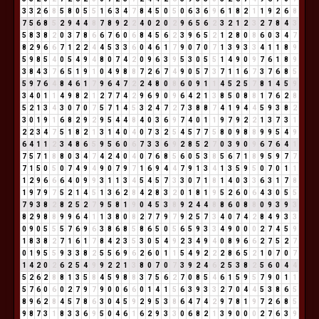
3
3
2
6
8
5
8
0
5
5
1
6
3
4
7
8
4
5
0
5
0
6
3
6
9
6
1
8
2
1
1
9
2
6
8
7
5
6
8
5
2
9
4
4
8
7
8
9
2
2
4
0
2
0
2
9
6
5
6
2
3
2
1
2
3
2
7
8
4
3
5
8
3
8
2
0
3
7
8
6
6
7
6
0
6
8
4
5
6
2
3
9
6
5
2
1
2
8
0
8
6
0
3
4
7
8
2
9
6
6
7
1
2
2
4
4
5
3
3
6
0
4
6
1
7
9
0
7
0
7
1
3
9
3
3
4
1
1
8
9
5
9
8
5
4
0
5
4
9
4
8
0
7
4
2
0
9
6
3
9
5
3
0
5
5
1
4
9
0
9
7
6
1
8
9
3
8
4
3
7
6
5
1
9
1
0
4
9
8
8
7
2
6
7
4
9
0
5
7
3
7
1
1
6
7
3
7
6
8
5
5
9
7
6
4
8
4
6
1
7
9
6
4
7
2
2
4
8
0
8
6
0
9
1
1
4
5
2
5
7
8
1
4
5
9
3
4
0
1
1
4
9
8
2
1
2
7
7
4
2
9
6
9
0
9
6
4
2
1
3
8
5
0
8
8
1
7
6
2
8
5
2
1
3
4
3
0
7
0
7
5
7
1
4
5
3
2
4
7
2
7
3
8
8
7
4
1
9
4
4
5
9
3
8
2
3
0
1
9
1
6
8
2
9
2
9
5
4
4
8
4
0
3
6
9
7
4
0
1
1
9
7
9
2
2
1
3
7
3
1
2
2
3
4
7
5
1
8
2
1
3
1
4
0
4
0
7
3
2
5
4
5
7
7
5
8
0
9
8
8
9
9
5
4
9
6
4
1
1
2
3
4
8
6
5
9
5
6
0
6
7
3
3
6
9
2
8
5
2
7
0
3
9
0
9
6
7
6
4
1
7
5
7
1
8
8
0
3
4
7
4
2
4
0
4
0
7
6
8
5
6
0
5
3
8
5
6
7
1
8
9
5
9
7
7
7
1
5
0
5
0
7
4
9
4
9
0
7
9
7
1
6
9
4
4
7
9
1
3
4
1
3
5
9
5
0
7
0
1
1
1
2
9
6
6
6
4
0
9
9
3
1
1
3
4
5
4
5
7
3
3
0
7
1
8
1
4
0
3
3
6
3
1
7
8
1
9
7
9
7
5
2
1
4
5
1
3
6
2
8
4
2
8
3
2
0
1
8
1
9
5
2
6
0
6
4
3
0
5
5
7
9
3
8
2
8
2
5
2
7
9
5
8
1
9
0
4
5
3
8
9
2
4
4
8
8
6
0
8
8
0
9
3
9
3
8
2
9
8
8
9
9
6
4
1
1
3
8
0
8
2
7
7
9
7
9
2
5
7
3
4
0
7
4
2
8
4
9
3
3
0
9
0
5
5
5
7
6
9
6
3
8
6
8
5
8
6
5
0
5
6
5
9
3
3
4
9
0
0
0
2
7
4
5
9
1
8
3
8
2
7
1
6
1
7
8
4
2
3
5
3
0
5
4
9
2
3
4
9
4
0
8
9
6
6
2
7
5
2
7
0
1
9
5
5
9
3
3
8
2
5
5
6
9
6
2
6
0
1
1
5
4
9
2
2
2
8
6
5
2
1
0
7
0
7
1
4
2
0
2
6
2
5
4
9
9
2
2
1
3
8
0
7
0
7
3
9
2
4
6
2
5
3
8
2
5
6
0
4
4
5
2
6
2
8
8
1
3
5
8
4
5
9
8
8
3
7
5
6
2
7
0
8
5
4
6
1
5
9
5
7
9
0
1
1
5
7
6
0
6
0
2
7
9
7
9
0
0
6
6
0
1
4
1
5
6
3
9
3
3
2
7
0
4
4
5
3
8
6
5
8
9
6
2
8
4
5
7
8
6
3
0
4
5
9
2
9
5
3
8
6
4
7
4
2
9
7
8
1
9
7
2
6
8
5
9
8
7
3
1
8
3
3
6
9
5
0
4
6
1
6
2
9
3
3
0
6
8
2
1
3
9
0
0
0
2
7
6
3
9