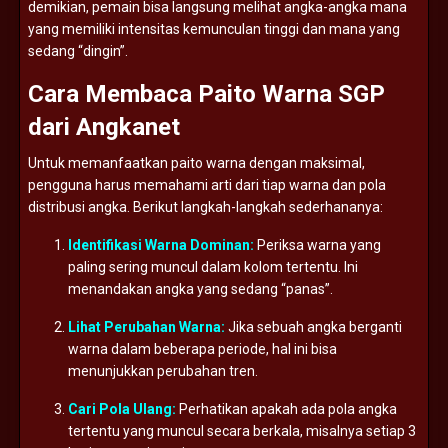
demikian,
pemain
bisa
langsung
melihat
angka-
angka
mana
yang
memiliki
intensitas
kemunculan
tinggi
dan
mana
yang
sedang “
dingin”.
Cara
Membaca
Paito
Warna
SGP
dari
Angkanet
Untuk
memanfaatkan
paito
warna
dengan
maksimal,
pengguna
harus
memahami
arti
dari
tiap
warna
dan
pola
distribusi
angka.
Berikut
langkah-
langkah
sederhananya:
Identifikasi
Warna
Dominan:
Periksa
warna
yang
paling
sering
muncul
dalam
kolom
tertentu.
Ini
menandakan
angka
yang
sedang “
panas”.
Lihat
Perubahan
Warna:
Jika
sebuah
angka
berganti
warna
dalam
beberapa
periode,
hal
ini
bisa
menunjukkan
perubahan
tren.
Cari
Pola
Ulang:
Perhatikan
apakah
ada
pola
angka
tertentu
yang
muncul
secara
berkala,
misalnya
setiap
3