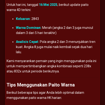
Untuk
hari
ini,
tanggal
16
Mei
2025
,
berikut
update
paito
warna
4D
terkini:
Keluaran:
2843
Warna
Dominan:
Merah (
angka
2
dan
3
juga
muncul
dalam
3
dari
5
hari
terakhir)
Analisis
Cepat:
Pola
angka
2
dan
3
menunjukkan
tren
kuat.
Angka
8
juga
mulai
naik
kembali
sejak
dua
hari
lalu.
Kami
menyarankan
pemain
yang
ingin
menggunakan
pola
ini
untuk
mempertimbangkan
angka
kombinasi
seperti
238x
atau
832x
untuk
periode
berikutnya.
Tips
Menggunakan
Paito
Warna
Berikut
beberapa
tips
agar
Anda
lebih
optimal
dalam
menggunakan
paito
warna
HK
harian: