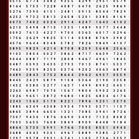
0
5
1
5
6
6
7
7
4
2
3
4
8
2
1
9
3
5
5
1
4
2
9
9
9
2
9
5
1
6
0
5
7
9
7
8
1
6
4
1
5
7
5
3
8
7
2
2
8
1
4
0
8
7
6
0
4
7
0
7
2
6
2
5
7
9
8
6
9
6
5
2
7
6
4
7
3
9
0
9
4
1
5
1
6
2
4
8
1
9
0
9
1
5
6
8
5
4
4
8
7
8
2
9
2
6
2
5
2
7
9
7
3
2
5
5
8
1
3
4
2
6
5
8
4
5
2
0
1
1
0
3
8
5
4
8
1
6
9
6
0
0
7
3
1
7
4
0
2
2
0
3
2
4
6
2
9
1
4
5
4
2
4
7
2
1
6
4
3
7
4
1
0
2
2
6
2
1
0
1
5
4
9
8
8
8
7
1
0
1
1
3
3
5
8
1
4
8
9
8
9
0
7
7
5
3
4
4
8
3
0
0
9
2
2
7
6
1
3
4
4
2
2
7
9
9
7
0
0
0
0
3
6
3
9
6
0
1
7
8
0
2
9
6
6
1
7
5
6
2
2
6
2
9
2
9
8
2
5
7
5
1
1
4
5
0
5
8
8
7
8
7
6
9
6
3
9
8
2
1
4
5
7
6
4
9
6
4
4
8
8
3
4
8
3
5
7
8
2
1
7
8
2
6
8
9
8
4
9
4
4
1
0
7
7
5
8
9
5
5
9
8
2
9
2
4
2
1
4
5
8
7
0
8
8
8
2
5
9
5
5
6
4
8
3
2
5
6
6
3
9
1
0
3
3
3
8
0
4
4
0
0
2
7
9
3
8
6
2
8
8
7
1
7
8
6
6
3
9
3
7
2
6
2
8
9
0
4
4
8
0
8
8
7
6
7
1
7
9
7
2
8
0
8
8
9
4
6
7
4
4
9
6
1
7
1
8
4
5
9
0
4
8
7
6
0
5
9
3
3
3
4
3
5
8
2
7
9
3
3
7
0
1
3
4
8
7
4
1
5
5
3
3
7
1
7
4
6
3
9
9
3
5
9
5
8
2
5
0
5
0
3
7
6
4
9
2
0
2
2
4
0
6
3
9
6
8
7
4
2
0
4
8
9
8
2
8
4
3
7
3
7
5
2
7
8
6
4
4
8
2
9
6
2
8
6
9
3
7
1
0
5
5
9
5
8
4
4
5
9
2
4
2
9
2
5
8
7
9
7
9
1
5
8
4
5
3
6
4
1
2
1
9
0
9
3
3
5
8
4
1
4
5
2
7
0
3
8
0
8
5
2
7
7
5
1
6
3
7
1
1
4
9
9
9
8
9
9
2
2
0
4
5
1
6
2
2
6
3
9
6
9
8
7
6
7
0
7
0
7
1
5
6
7
4
9
8
0
4
4
5
9
0
2
2
3
2
6
5
2
1
0
2
6
8
9
6
5
1
6
3
8
7
2
9
9
6
8
0
8
1
8
2
5
7
6
8
3
4
7
6
1
7
6
4
2
2
4
3
7
1
5
6
3
9
5
1
7
0
7
8
2
2
1
3
7
8
9
6
6
9
2
3
1
4
3
3
7
0
7
1
8
8
5
4
6
3
4
9
4
4
3
0
8
8
3
9
3
4
7
7
9
9
3
3
0
3
7
1
8
1
1
0
7
7
6
8
6
5
2
3
8
9
4
4
6
6
5
0
5
1
3
2
1
3
7
0
8
5
4
3
9
4
1
5
8
7
2
6
8
7
3
0
7
7
9
4
3
0
3
1
8
7
6
4
0
6
9
0
9
3
4
9
3
3
7
1
3
2
5
8
0
8
2
1
7
0
0
3
3
5
6
5
5
1
7
6
0
8
8
3
8
4
9
4
8
9
0
9
9
8
4
4
8
3
9
1
8
4
3
4
8
6
4
1
5
7
3
0
3
5
9
9
1
1
9
7
6
6
3
7
0
0
5
5
8
5
5
1
6
0
9
4
0
4
3
6
8
8
7
4
0
4
3
7
9
3
0
1
1
4
9
6
7
4
5
8
8
9
8
9
3
8
5
4
2
7
7
1
8
1
2
9
7
7
9
5
7
8
6
2
9
3
1
4
5
7
4
1
5
1
1
0
5
5
2
7
3
6
9
3
3
5
2
7