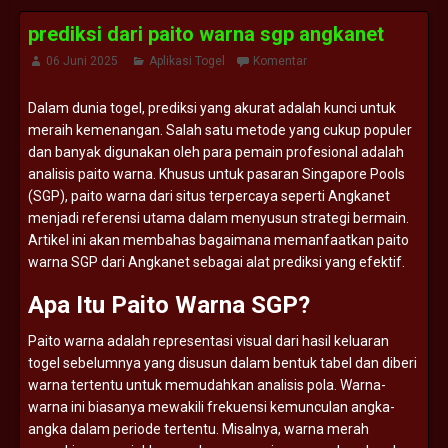
prediksi dari paito warna sgp angkanet
06 Juni 2025
Aplikasi Togel
Komentar
Dalam
dunia
togel,
prediksi
yang
akurat
adalah
kunci
untuk
meraih
kemenangan.
Salah
satu
metode
yang
cukup
populer
dan
banyak
digunakan
oleh
para
pemain
profesional
adalah
analisis
paito
warna.
Khusus
untuk
pasaran
Singapore
Pools
(
SGP),
paito
warna
dari
situs
terpercaya
seperti
Angkanet
menjadi
referensi
utama
dalam
menyusun
strategi
bermain.
Artikel
ini
akan
membahas
bagaimana
memanfaatkan
paito
warna
SGP
dari
Angkanet
sebagai
alat
prediksi
yang
efektif.
Apa
Itu
Paito
Warna
SGP?
Paito
warna
adalah
representasi
visual
dari
hasil
keluaran
togel
sebelumnya
yang
disusun
dalam
bentuk
tabel
dan
diberi
warna
tertentu
untuk
memudahkan
analisis
pola.
Warna-
warna
ini
biasanya
mewakili
frekuensi
kemunculan
angka-
angka
dalam
periode
tertentu.
Misalnya,
warna
merah