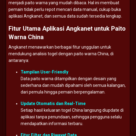
menjadi
paito
warna
yang
mudah
dibaca.
Hal
ini
membuat
pemain
tidak
perlu
repot
mencari
data
manual,
cukup
buka
aplikasi
Angkanet,
dan
semua
data
sudah
tersedia
lengkap.
Fitur
Utama
Aplikasi
Angkanet
untuk
Paito
Warna
China
Angkanet
menawarkan
berbagai
fitur
unggulan
untuk
mendukung
analisis
togel
dengan
paito
warna
China,
di
antaranya:
Tampilan
User-
Friendly
Data
paito
warna
ditampilkan
dengan
desain
yang
sederhana
dan
mudah
dipahami
oleh
semua
kalangan,
dari
pemula
hingga
pemain
berpengalaman.
Update
Otomatis
dan
Real-
Time
Setiap
hasil
keluaran
togel
China
langsung
diupdate
di
aplikasi
tanpa
penundaan,
sehingga
pengguna
selalu
mendapatkan
informasi
terbaru.
Fitur
Filter
dan
Riwayat
Data