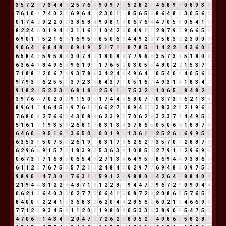
3
5
7
2
9
7
3
4
4
8
2
5
7
6
4
9
0
9
7
7
5
2
8
2
1
4
6
8
9
8
0
8
9
3
3
7
6
1
0
1
7
4
0
2
2
6
9
6
4
1
2
3
0
1
1
8
5
6
5
2
8
6
4
8
3
3
0
5
6
2
0
1
7
4
2
9
2
2
0
2
3
8
5
8
4
9
0
8
1
9
0
6
7
6
4
4
7
0
5
5
0
5
4
1
5
8
2
2
4
6
0
1
9
4
4
3
1
1
6
7
1
0
4
2
6
0
4
9
1
1
2
8
7
9
7
9
6
6
5
2
6
9
0
1
1
5
2
1
6
7
1
6
9
5
5
8
5
0
6
6
4
4
9
2
2
7
5
8
3
2
2
3
0
0
0
9
0
6
4
1
6
8
4
8
3
0
9
1
9
1
5
1
7
1
8
8
7
8
5
4
1
4
2
2
4
4
3
6
0
6
6
5
8
4
3
5
9
5
8
4
3
0
7
4
2
1
8
0
8
8
7
7
9
6
6
3
5
7
3
1
5
1
8
0
8
6
3
6
4
1
8
4
9
6
6
9
6
1
9
1
1
7
6
5
2
0
3
0
5
5
4
8
0
2
2
1
5
3
7
1
7
1
8
8
7
2
0
6
7
4
9
3
7
8
6
3
4
2
4
6
4
9
6
4
1
0
5
4
0
4
4
0
5
6
2
9
7
9
3
3
6
2
5
5
1
3
7
2
3
5
8
4
3
7
1
0
5
1
6
7
4
9
3
1
4
1
8
3
4
7
9
1
8
2
1
5
2
2
3
5
6
8
1
8
9
2
5
9
1
1
7
5
3
2
5
1
0
6
5
2
8
4
8
2
1
3
9
7
6
4
7
0
2
0
2
9
1
5
0
5
1
7
4
4
8
5
8
0
7
7
0
3
7
3
1
6
2
1
3
4
8
9
6
1
7
4
6
4
5
9
9
7
6
1
7
6
6
2
7
9
8
9
4
1
5
3
8
3
2
5
2
1
9
6
6
7
6
8
0
8
2
7
6
6
3
4
3
0
8
8
6
2
3
9
3
7
0
6
2
8
3
2
3
7
1
4
4
9
5
5
5
1
6
1
7
1
9
3
5
8
2
6
8
1
9
8
3
1
3
4
3
7
8
6
5
0
5
0
6
6
1
8
8
7
6
6
4
6
0
6
9
5
1
6
7
3
6
5
0
5
0
0
1
9
1
1
3
6
1
7
2
5
2
6
8
6
9
9
5
5
6
3
5
3
8
5
0
7
5
3
2
6
1
9
1
8
3
1
7
8
5
2
5
2
7
3
5
7
0
7
2
8
8
7
6
6
2
9
6
6
9
1
5
7
3
1
8
3
9
3
5
3
6
3
9
1
0
8
5
4
2
7
9
1
1
2
9
6
9
6
0
6
7
3
1
7
1
6
8
5
0
6
5
4
9
2
7
1
3
4
6
4
9
5
5
8
6
9
4
4
9
3
8
6
5
6
1
1
2
3
7
6
7
5
3
5
7
2
1
3
2
4
8
4
3
0
2
9
7
7
6
9
4
8
3
0
9
7
5
3
9
8
9
0
9
4
7
3
0
3
7
6
3
1
4
5
9
1
2
3
9
8
8
0
8
4
2
6
4
1
8
8
4
0
4
2
1
9
4
4
3
1
2
2
4
4
8
7
1
8
1
2
2
8
1
9
4
4
7
2
9
6
7
2
9
0
9
0
4
4
0
6
2
1
3
6
4
0
3
3
0
2
7
7
5
0
6
4
1
5
0
8
7
2
9
2
0
8
6
5
5
7
6
5
2
8
4
0
0
0
2
2
4
1
5
3
6
8
3
2
6
2
0
4
4
2
8
5
6
2
6
0
2
1
3
4
6
6
9
6
7
7
1
2
3
9
3
4
5
9
1
1
2
0
2
1
9
8
0
8
0
5
3
3
6
3
8
9
0
9
5
4
7
5
3
4
7
0
6
6
1
4
3
4
7
2
0
4
7
2
7
2
6
2
8
8
0
5
2
7
4
9
8
6
5
5
8
2
8
1