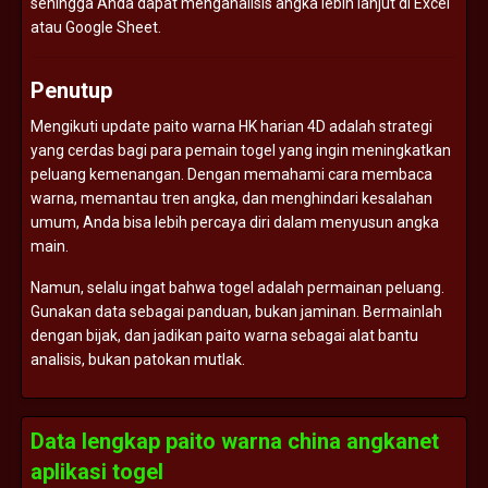
sehingga
Anda
dapat
menganalisis
angka
lebih
lanjut
di
Excel
atau
Google
Sheet.
Penutup
Mengikuti
update
paito
warna
HK
harian
4D
adalah
strategi
yang
cerdas
bagi
para
pemain
togel
yang
ingin
meningkatkan
peluang
kemenangan.
Dengan
memahami
cara
membaca
warna,
memantau
tren
angka,
dan
menghindari
kesalahan
umum,
Anda
bisa
lebih
percaya
diri
dalam
menyusun
angka
main.
Namun,
selalu
ingat
bahwa
togel
adalah
permainan
peluang.
Gunakan
data
sebagai
panduan,
bukan
jaminan.
Bermainlah
dengan
bijak,
dan
jadikan
paito
warna
sebagai
alat
bantu
analisis,
bukan
patokan
mutlak.
Data lengkap paito warna china angkanet
aplikasi togel