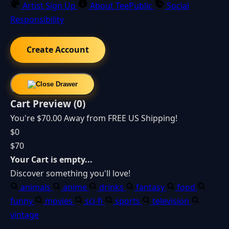
Artist Sign Up
About TeePublic
Social
Responsibility
Create Account
Cart Preview (0)
You're
$70.00
Away from
FREE US Shipping!
$0
$70
Your Cart is empty...
Discover something you'll love!
animals
anime
drinks
fantasy
food
funny
movies
sci-fi
sports
television
vintage