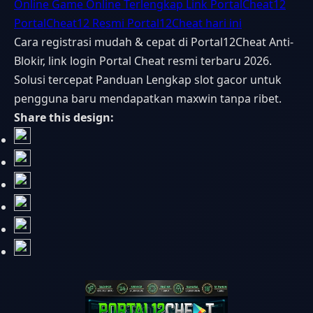
Online
Game Online Terlengkap
Link PortalCheat12
PortalCheat12 Resmi
Portal12Cheat hari ini
Cara registrasi mudah & cepat di Portal12Cheat Anti-
Blokir, link login Portal Cheat resmi terbaru 2026.
Solusi tercepat Panduan Lengkap slot gacor untuk
pengguna baru mendapatkan maxwin tanpa ribet.
Share this design: