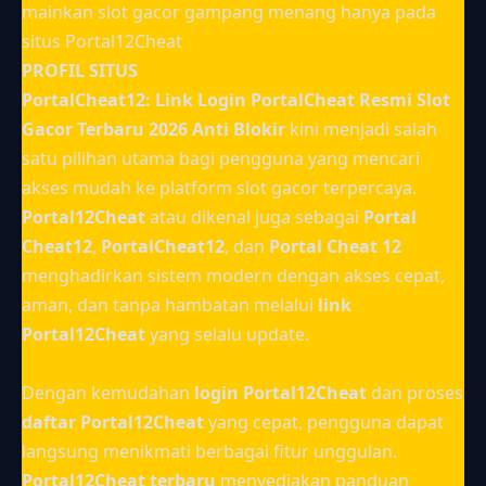
mainkan
slot gacor
gampang menang hanya pada
situs
Portal12Cheat
PROFIL SITUS
PortalCheat12: Link Login PortalCheat Resmi Slot
Gacor Terbaru 2026 Anti Blokir
kini menjadi salah
satu pilihan utama bagi pengguna yang mencari
akses mudah ke platform slot gacor terpercaya.
Portal12Cheat
atau dikenal juga sebagai
Portal
Cheat12
,
PortalCheat12
, dan
Portal Cheat 12
menghadirkan sistem modern dengan akses cepat,
aman, dan tanpa hambatan melalui
link
Portal12Cheat
yang selalu update.
Dengan kemudahan
login Portal12Cheat
dan proses
daftar Portal12Cheat
yang cepat, pengguna dapat
langsung menikmati berbagai fitur unggulan.
Portal12Cheat terbaru
menyediakan panduan