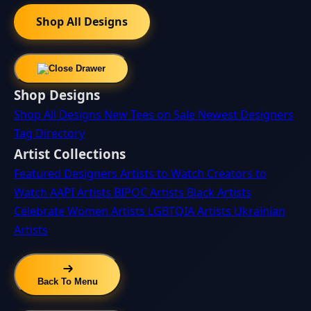
Shop All Designs
Shop Designs
Shop All Designs
New Tees on Sale
Newest Designers
Tag Directory
Artist Collections
Featured Designers
Artists to Watch
Creators to
Watch
AAPI Artists
BIPOC Artists
Black Artists
Celebrate Women Artists
LGBTQIA Artists
Ukrainian
Artists
Back To Menu