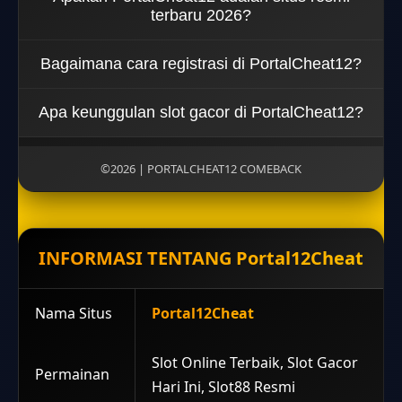
blokir, sistem stabil, serta panduan lengkap bagi
registrasi mudah & cepat di PortalCheat12 Anti-
terbaru 2026?
pengguna baru. Cara registrasi mudah & cepat
Blokir, dengan panduan lengkap dan sistem
Ya, PortalCheat12 merupakan link login Portal
di PortalCheat12 Anti-Blokir, link login Portal
modern.
Bagaimana cara registrasi di PortalCheat12?
Cheat resmi terbaru 2026 anti blokir yang
Cheat resmi terbaru 2026 memberikan solusi
memberikan akses aman, cepat, dan terpercaya.
Cara registrasi mudah & cepat di PortalCheat12
tercepat untuk mendapatkan maxwin tanpa
Apa keunggulan slot gacor di PortalCheat12?
Solusi tercepat Panduan Lengkap slot gacor
Anti-Blokir, cukup ikuti panduan lengkap yang
ribet.
untuk pengguna baru mendapatkan maxwin
tersedia. Minimal deposit di PortalCheat12
Slot online gacor di PortalCheat12 adalah
©2026 | PORTALCHEAT12 COMEBACK
tanpa ribet.
terjangkau sehingga pengguna dapat mulai
permainan dengan peluang kemenangan tinggi,
bermain dengan mudah tanpa perlu modal
fitur bonus menarik, dan potensi maxwin yang
besar.
lebih besar. Solusi tercepat Panduan Lengkap
slot gacor untuk pengguna baru mendapatkan
INFORMASI TENTANG Portal12Cheat
maxwin tanpa ribet.
Nama Situs
Portal12Cheat
Slot Online Terbaik, Slot Gacor
Permainan
Hari Ini, Slot88 Resmi