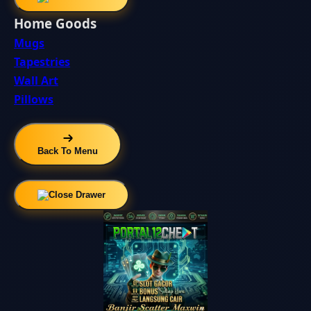
Home Goods
Mugs
Tapestries
Wall Art
Pillows
Back To Menu