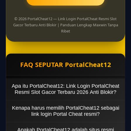
© 2026 PortalCheat12 — Link Login PortalCheat Resmi Slot
Gacor Terbaru Anti Blokir | Panduan Lengkap Maxwin Tanpa
Ribet
FAQ SEPUTAR PortalCheat12
Apa itu PortalCheat12: Link Login PortalCheat
Resmi Slot Gacor Terbaru 2026 Anti Blokir?
PortalCheat12 adalah link login Portal Cheat 12
Kenapa harus memilih PortalCheat12 sebagai
resmi terbaru 2026 anti blokir yang
link login Portal Cheat resmi?
menyediakan akses mudah dan cepat bagi
Karena PortalCheat12 menawarkan akses anti
pengguna untuk menikmati slot gacor. Cara
Apakah PortalCheat12 adalah situs resmi