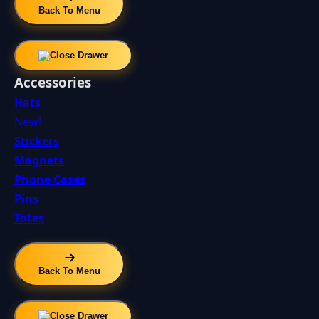
Back To Menu
Accessories
Hats
New!
Stickers
Magnets
Phone Cases
Pins
Totes
Back To Menu