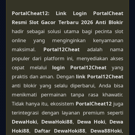
PortalCheat12: Link Login PortalCheat
Resmi Slot Gacor Terbaru 2026 Anti Blokir
hadir sebagai solusi utama bagi pecinta slot
online yang menginginkan kenyamanan
maksimal.
Portal12Cheat
adalah nama
populer dari platform ini, menyediakan akses
cepat melalui
login Portal12Cheat
yang
praktis dan aman. Dengan
link Portal12Cheat
anti blokir yang selalu diperbarui, Anda bisa
menikmati permainan tanpa rasa khawatir.
Tidak hanya itu, ekosistem
PortalCheat12
juga
terintegrasi dengan layanan premium seperti
DewaHoki
,
DewaHoki88
,
Dewa Hoki
,
Dewa
Hoki88
,
Daftar DewaHoki88
,
Dewa88Hoki
,