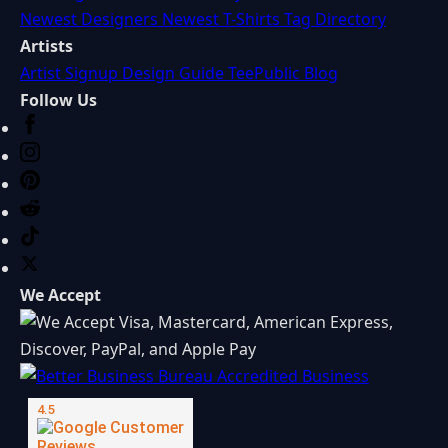
Newest Designers
Newest T-Shirts
Tag Directory
Artists
Artist Signup
Design Guide
TeePublic Blog
Follow Us
We Accept