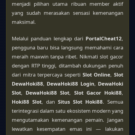
menjadi pilihan utama ribuan member aktif
yang sudah merasakan sensasi kemenangan
maksimal.
Melalui panduan lengkap dari
PortalCheat12
,
pengguna baru bisa langsung memahami cara
meraih maxwin tanpa ribet. Nikmati slot gacor
dengan RTP tinggi, ditambah dukungan penuh
dari mitra terpercaya seperti
Slot Online
,
Slot
DewaHoki88
,
DewaHoki88 Login
,
DewaHoki
Slot
,
DewaHoki88 Slot
,
Slot Gacor Hoki88
,
Hoki88 Slot
, dan
Situs Slot Hoki88
. Semua
terintegrasi dalam satu ekosistem modern yang
mengutamakan kemenangan pemain. Jangan
lewatkan kesempatan emas ini — lakukan