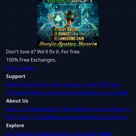
Don't love it? We'll fix it. For free.
100% Free Exchanges.
Portal Cheat
Support
Order Status
Contact Us
Coupon Codes
FAQ
Free
Shipping
Refunds & Returns
Shipping Info
Size Chart
About Us
About Us
Accessibility
Create a Dashery Store
Careers
Hire an Artist
Social Responsibility
TeePublic Reviews
Explore
All Designs
Content Directory
Featured Artists